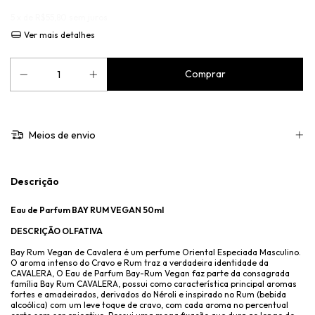
5
x de
R$55,80
sem juros
Ver mais detalhes
Meios de envio
Descrição
Eau de Parfum BAY RUM VEGAN 50ml
DESCRIÇÃO OLFATIVA
Bay Rum Vegan de Cavalera é um perfume Oriental Especiada Masculino.
O aroma intenso do Cravo e Rum traz a verdadeira identidade da
CAVALERA, O Eau de Parfum Bay-Rum Vegan faz parte da consagrada
família Bay Rum CAVALERA, possui como característica principal aromas
fortes e amadeirados, derivados do Néroli e inspirado no Rum (bebida
alcoólica) com um leve toque de cravo, com cada aroma no percentual