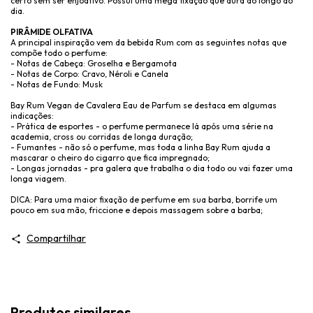
certo sem ser enjoativo. Possui uma mega fixação que dura ao longo do
dia.
PIRÂMIDE OLFATIVA
A principal inspiração vem da bebida Rum com as seguintes notas que
compõe todo o perfume:
- Notas de Cabeça: Groselha e Bergamota
- Notas de Corpo: Cravo, Néroli e Canela
- Notas de Fundo: Musk
Bay Rum Vegan de Cavalera Eau de Parfum se destaca em algumas
indicações:
- Prática de esportes - o perfume permanece lá após uma série na
academia, cross ou corridas de longa duração;
- Fumantes - não só o perfume, mas toda a linha Bay Rum ajuda a
mascarar o cheiro do cigarro que fica impregnado;
- Longas jornadas - pra galera que trabalha o dia todo ou vai fazer uma
longa viagem.
DICA: Para uma maior fixação de perfume em sua barba, borrife um
pouco em sua mão, friccione e depois massagem sobre a barba;
Compartilhar
Produtos similares