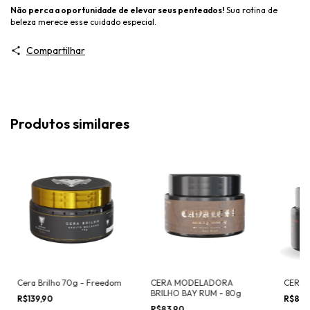
Não perca a oportunidade de elevar seus penteados!
Sua rotina de
beleza merece esse cuidado especial.
Compartilhar
Produtos similares
Cera Brilho 70g - Freedom
CERA MODELADORA
CERA 
BRILHO BAY RUM - 80g
R$139,90
R$83,
R$83,90