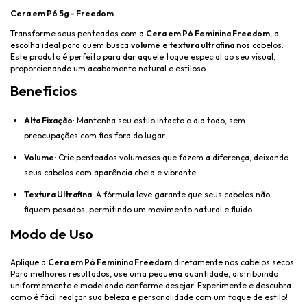
Cera em Pó 5g - Freedom
Transforme seus penteados com a
Cera em Pó Feminina Freedom
, a
escolha ideal para quem busca
volume
e
textura ultrafina
nos cabelos.
Este produto é perfeito para dar aquele toque especial ao seu visual,
proporcionando um acabamento natural e estiloso.
Benefícios
Alta Fixação
: Mantenha seu estilo intacto o dia todo, sem
preocupações com fios fora do lugar.
Volume
: Crie penteados volumosos que fazem a diferença, deixando
seus cabelos com aparência cheia e vibrante.
Textura Ultrafina
: A fórmula leve garante que seus cabelos não
fiquem pesados, permitindo um movimento natural e fluido.
Modo de Uso
Aplique a
Cera em Pó Feminina Freedom
diretamente nos cabelos secos.
Para melhores resultados, use uma pequena quantidade, distribuindo
uniformemente e modelando conforme desejar. Experimente e descubra
como é fácil realçar sua beleza e personalidade com um toque de estilo!